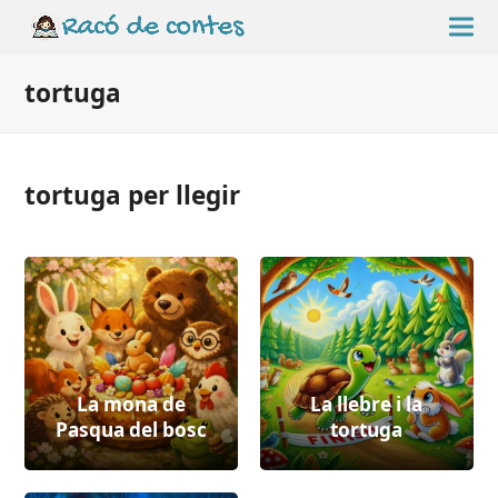
tortuga
tortuga per llegir
La mona de
La llebre i la
Pasqua del bosc
tortuga