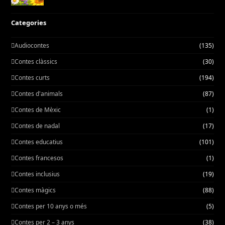
Categories
Audiocontes
(135)
Contes clàssics
(30)
Contes curts
(194)
Contes d'animals
(87)
Contes de Mèxic
(1)
Contes de nadal
(17)
Contes educatius
(101)
Contes francesos
(1)
Contes inclusius
(19)
Contes màgics
(88)
Contes per 10 anys o més
(5)
Contes per 2 – 3 anys
(38)