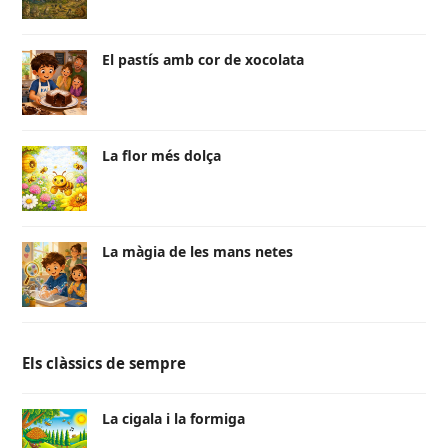
El pastís amb cor de xocolata
La flor més dolça
La màgia de les mans netes
Els clàssics de sempre
La cigala i la formiga