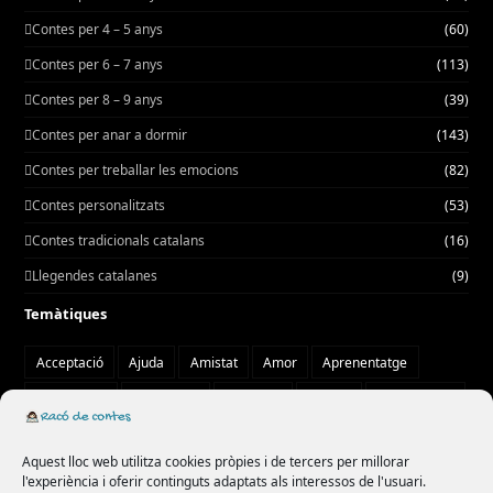
Contes per 4 – 5 anys
(60)
Contes per 6 – 7 anys
(113)
Contes per 8 – 9 anys
(39)
Contes per anar a dormir
(143)
Contes per treballar les emocions
(82)
Contes personalitzats
(53)
Contes tradicionals catalans
(16)
Llegendes catalanes
(9)
Temàtiques
Acceptació
Ajuda
Amistat
Amor
Aprenentatge
Autoestima
Autonomia
Aventura
Bondat
Col·laboració
Compartir
comunitat
confiança
cooperació
creativitat
Aquest lloc web utilitza cookies pròpies i de tercers per millorar
curiositat
diversitat
drac
emocions
empatia
l'experiència i oferir continguts adaptats als interessos de l'usuari.