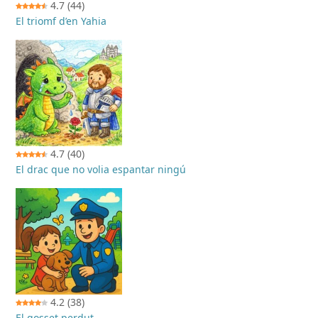
4.7
(44)
El triomf d’en Yahia
4.7
(40)
El drac que no volia espantar ningú
4.2
(38)
El gosset perdut