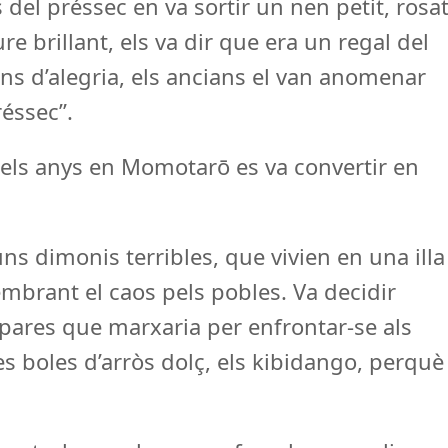
 del préssec en va sortir un nen petit, rosa
re brillant, els va dir que era un regal del
lens d’alegria, els ancians el van anomenar
éssec”.
 els anys en Momotarō es va convertir en
s dimonis terribles, que vivien en una illa
embrant el caos pels pobles. Va decidir
us pares que marxaria per enfrontar-se als
es boles d’arròs dolç, els kibidango, perquè