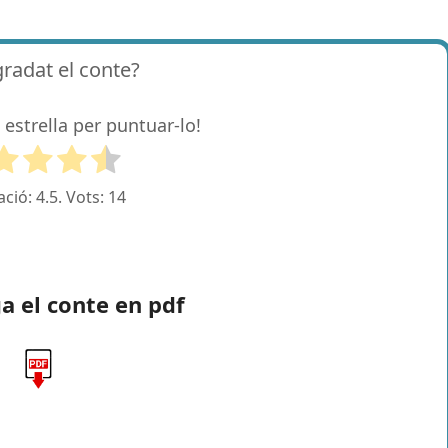
gradat el conte?
 estrella per puntuar-lo!
ació:
4.5
. Vots:
14
a el conte en pdf