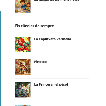
Els clàssics de sempre
La Caputxeta Vermella
Pinotxo
La Princesa i el pèsol