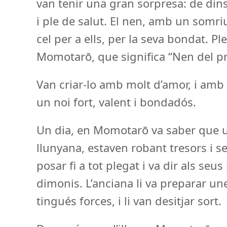
van tenir una gran sorpresa: de dins
i ple de salut. El nen, amb un somriu
cel per a ells, per la seva bondat. P
Momotarō, que significa “Nen del pr
Van criar-lo amb molt d’amor, i amb
un noi fort, valent i bondadós.
Un dia, en Momotarō va saber que un
llunyana, estaven robant tresors i s
posar fi a tot plegat i va dir als se
dimonis. L’anciana li va preparar un
tingués forces, i li van desitjar sort.