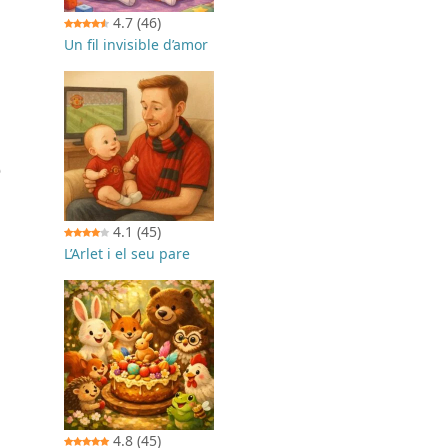
4.7
(46)
Un fil invisible d’amor
e
4.1
(45)
L’Arlet i el seu pare
4.8
(45)