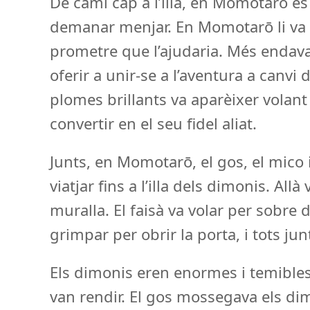
De camí cap a l’illa, en Momotarō e
demanar menjar. En Momotarō li va d
prometre que l’ajudaria. Més endav
oferir a unir-se a l’aventura a canvi
plomes brillants va aparèixer volant
convertir en el seu fidel aliat.
Junts, en Momotarō, el gos, el mico 
viatjar fins a l’illa dels dimonis. Al
muralla. El faisà va volar per sobre 
grimpar per obrir la porta, i tots junt
Els dimonis eren enormes i temibles
van rendir. El gos mossegava els dimon