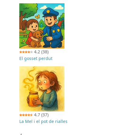
4.2
(38)
El gosset perdut
4.7
(37)
La Mel i el pot de rialles
i