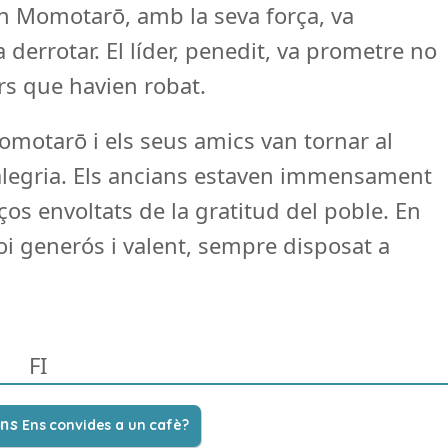
. En Momotarō, amb la seva força, va
a derrotar. El líder, penedit, va prometre no
ors que havien robat.
Momotarō i els seus amics van tornar al
alegria. Els ancians estaven immensament
liços envoltats de la gratitud del poble. En
i generós i valent, sempre disposat a
FI
Ens convides a un cafè?