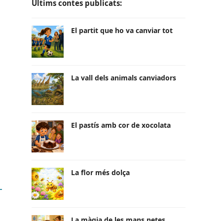
Últims contes publicats:
El partit que ho va canviar tot
La vall dels animals canviadors
El pastís amb cor de xocolata
La flor més dolça
La màgia de les mans netes