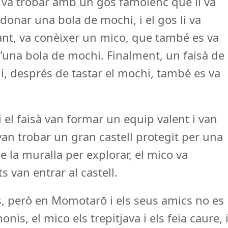
s va trobar amb un gos famolenc que li va
onar una bola de mochi, i el gos li va
ant, va conèixer un mico, que també es va
 d’una bola de mochi. Finalment, un faisà de
 i, després de tastar el mochi, també es va
i el faisà van formar un equip valent i van
là van trobar un gran castell protegit per una
de la muralla per explorar, el mico va
s van entrar al castell.
, però en Momotarō i els seus amics no es
is, el mico els trepitjava i els feia caure, 