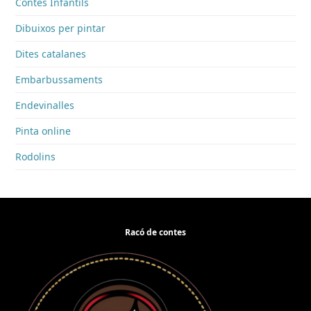
Contes Infantils
Dibuixos per pintar
Dites catalanes
Embarbussaments
Endevinalles
Pinta online
Rodolins
Racó de contes