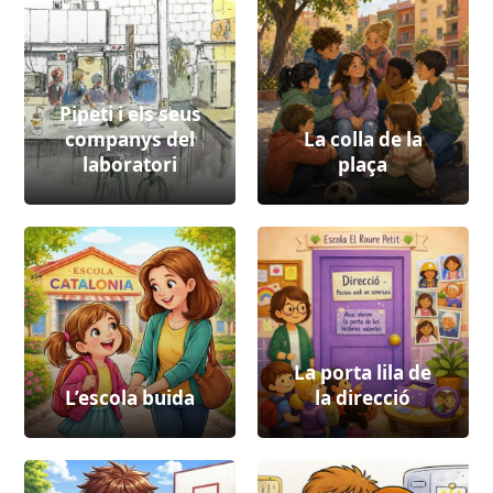
Pipeti i els seus
companys del
La colla de la
laboratori
plaça
La porta lila de
L’escola buida
la direcció