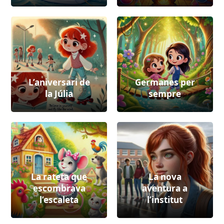
L’aniversari de
Germanes per
la Júlia
sempre
La rateta que
La nova
escombrava
aventura a
l’escaleta
l’institut