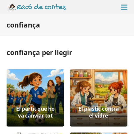
confiança
confiança per llegir
El partit que ho
El plàstic contra
va canviar tot
el vidre