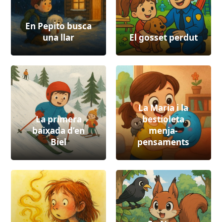
En Pepito busca
una llar
El gosset perdut
La Maria i la
La primera
bestioleta
baixada d’en
menja-
Biel
pensaments