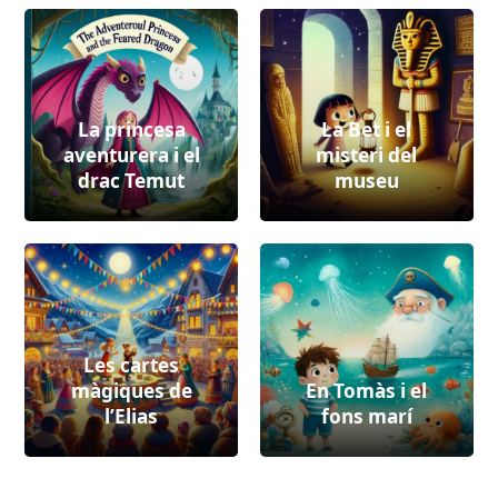
La princesa
La Bet i el
aventurera i el
misteri del
drac Temut
museu
Les cartes
màgiques de
En Tomàs i el
l’Elias
fons marí