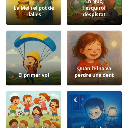
En Nuc,
La Mel i el pot de
l’esquirol
rialles
despistat
Quan l’Elna va
El primer vol
perdre una dent