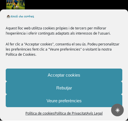
La vall dels animals canviadors
Aquest lloc web utilitza cookies pròpies i de tercers per millorar
l'experiència i oferir continguts adaptats als interessos de l'usuari.
Al fer clic a "Acceptar cookies", consentiu el seu ús. Podeu personalitzar
El pastís amb cor de xocolata
les preferències fent clic a "Veure preferències" o visitant la nostra
Política de Cookies.
Acceptar cookies
La flor més dolça
Rebutjar
Veure preferències
Categories
☀️
Política de cookies
Política de Privacitat
Avís Legal
Audiocontes
(135)
Contes clàssics
(30)