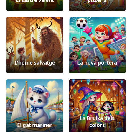
El sastre valent
pizzeria
L’home salvatge
La nova portera
La Bruixa dels
El gat mariner
colors