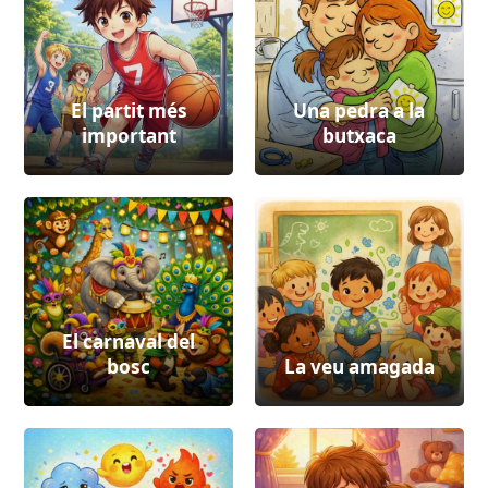
El partit més
Una pedra a la
important
butxaca
El carnaval del
bosc
La veu amagada