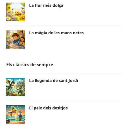
La flor més dolça
La màgia de les mans netes
Els clàssics de sempre
La llegenda de sant Jordi
El peix dels desitjos