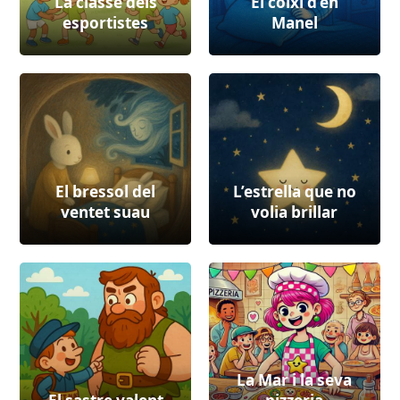
La classe dels
El coixí d’en
esportistes
Manel
El bressol del
L’estrella que no
ventet suau
volia brillar
La Mar i la seva