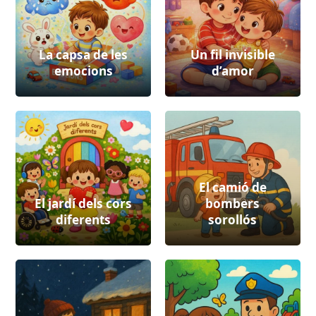
La capsa de les
Un fil invisible
emocions
d’amor
El camió de
El jardí dels cors
bombers
diferents
sorollós