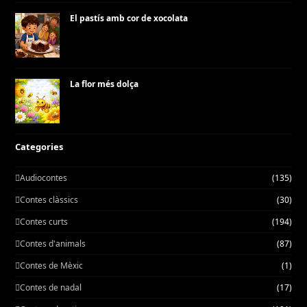
El pastís amb cor de xocolata
La flor més dolça
Categories
Audiocontes
(135)
Contes clàssics
(30)
Contes curts
(194)
Contes d'animals
(87)
Contes de Mèxic
(1)
Contes de nadal
(17)