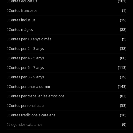
Contes educatius
(101)
Contes francesos
(1)
Contes inclusius
(19)
Contes màgics
(88)
Contes per 10 anys o més
(5)
Contes per 2 – 3 anys
(38)
Contes per 4 – 5 anys
(60)
Contes per 6 – 7 anys
(113)
Contes per 8 – 9 anys
(39)
Contes per anar a dormir
(143)
Contes per treballar les emocions
(82)
Contes personalitzats
(53)
Contes tradicionals catalans
(16)
Llegendes catalanes
(9)