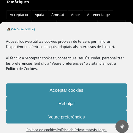
Temàtiques
Acceptació
Ajuda
Amistat
Amor
Aprenentatge
Autoestima
Autonomia
Aventura
Bondat
Col·laboració
Compartir
comunitat
confiança
cooperació
creativitat
Aquest lloc web utilitza cookies pròpies i de tercers per millorar
curiositat
diversitat
drac
emocions
empatia
l'experiència i oferir continguts adaptats als interessos de l'usuari.
ensenyament
esforç
fades
família
felicitat
Al fer clic a "Acceptar cookies", consentiu el seu ús. Podeu personalitzar
les preferències fent clic a "Veure preferències" o visitant la nostra
generositat
humilitat
imaginació
lleó
llop
misteri
Política de Cookies.
màgia
natura
paciència
por
princesa
rata
respecte
responsabilitat
solidaritat
superació
tradició
Acceptar cookies
treball en equip
valentia
valor
Rebutjar
Veure preferències
Copyright
Racó de contes
2026 - Tots els drets reservats -
Política de
☀️
privacitat
-
Avís legal
-
Política de cookies
Política de cookies
Política de Privacitat
Avís Legal