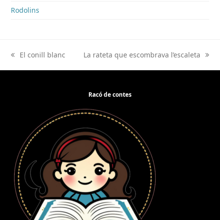
Rodolins
El conill blanc
La rateta que escombrava l’escaleta
previous
next
post:
post:
Racó de contes