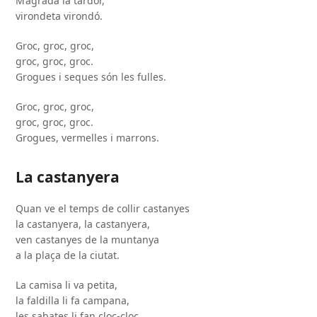
M’agrada la tardor,
virondeta virondó.
Groc, groc, groc,
groc, groc, groc.
Grogues i seques són les fulles.
Groc, groc, groc,
groc, groc, groc.
Grogues, vermelles i marrons.
La castanyera
Quan ve el temps de collir castanyes
la castanyera, la castanyera,
ven castanyes de la muntanya
a la plaça de la ciutat.
La camisa li va petita,
la faldilla li fa campana,
les sabates li fan cloc-cloc