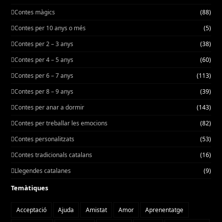
Contes màgics
(88)
Contes per 10 anys o més
(5)
Contes per 2 – 3 anys
(38)
Contes per 4 – 5 anys
(60)
Contes per 6 – 7 anys
(113)
Contes per 8 – 9 anys
(39)
Contes per anar a dormir
(143)
Contes per treballar les emocions
(82)
Contes personalitzats
(53)
Contes tradicionals catalans
(16)
Llegendes catalanes
(9)
Temàtiques
Acceptació
Ajuda
Amistat
Amor
Aprenentatge