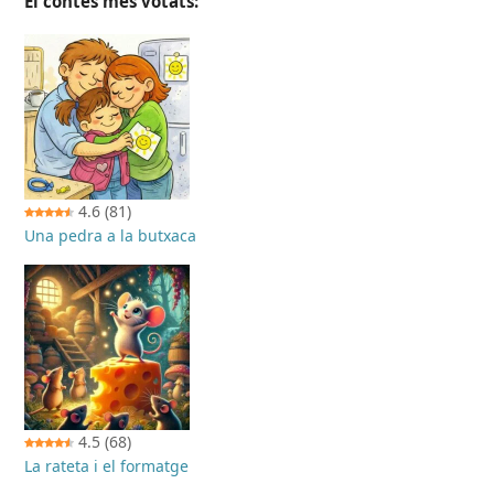
El contes més votats:
4.6
(81)
Una pedra a la butxaca
4.5
(68)
La rateta i el formatge