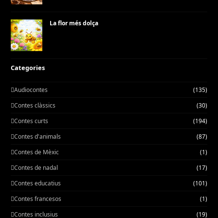
La flor més dolça
Categories
Audiocontes
(135)
Contes clàssics
(30)
Contes curts
(194)
Contes d'animals
(87)
Contes de Mèxic
(1)
Contes de nadal
(17)
Contes educatius
(101)
Contes francesos
(1)
Contes inclusius
(19)