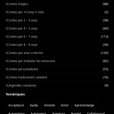
Contes màgics
(88)
Contes per 10 anys o més
(5)
Contes per 2 – 3 anys
(38)
Contes per 4 – 5 anys
(60)
Contes per 6 – 7 anys
(113)
Contes per 8 – 9 anys
(39)
Contes per anar a dormir
(143)
Contes per treballar les emocions
(82)
Contes personalitzats
(53)
Contes tradicionals catalans
(16)
Llegendes catalanes
(9)
Temàtiques
Acceptació
Ajuda
Amistat
Amor
Aprenentatge
Autoestima
Autonomia
Aventura
Bondat
Col·laboració