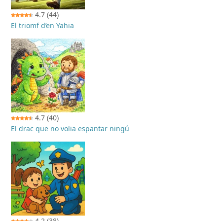
4.7
(44)
El triomf d’en Yahia
4.7
(40)
El drac que no volia espantar ningú
4.2
(38)