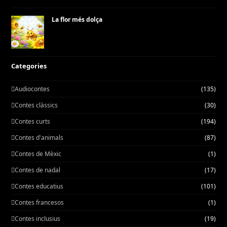
La flor més dolça
Categories
Audiocontes
(135)
Contes clàssics
(30)
Contes curts
(194)
Contes d'animals
(87)
Contes de Mèxic
(1)
Contes de nadal
(17)
Contes educatius
(101)
Contes francesos
(1)
Contes inclusius
(19)