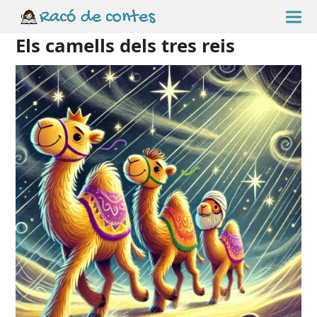
Els camells dels tres reis