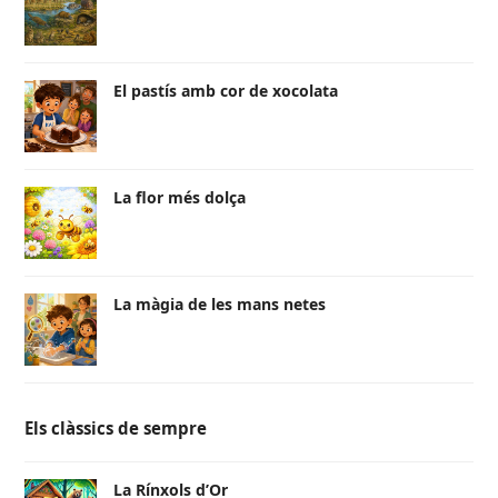
El pastís amb cor de xocolata
La flor més dolça
La màgia de les mans netes
Els clàssics de sempre
La Rínxols d’Or