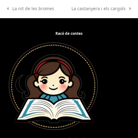
La nit de les bromes
La castanyera i els cargols
previous
next
post:
post:
Racó de contes