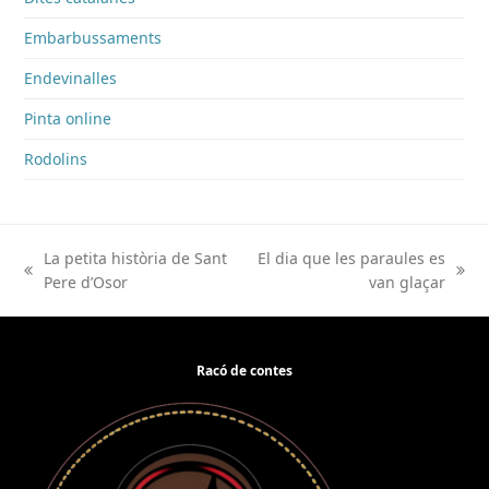
Embarbussaments
Endevinalles
Pinta online
Rodolins
La petita història de Sant
El dia que les paraules es
previous
next
Pere d’Osor
van glaçar
post:
post:
Racó de contes