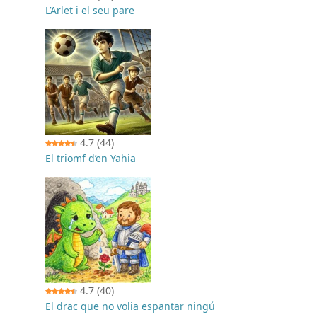
L’Arlet i el seu pare
4.7
(44)
El triomf d’en Yahia
a
4.7
(40)
El drac que no volia espantar ningú