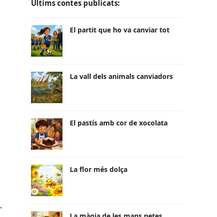
Últims contes publicats:
El partit que ho va canviar tot
La vall dels animals canviadors
El pastís amb cor de xocolata
La flor més dolça
La màgia de les mans netes