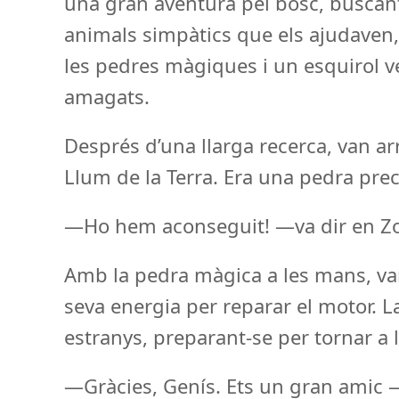
una gran aventura pel bosc, buscant
animals simpàtics que els ajudaven
les pedres màgiques i un esquirol v
amagats.
Després d’una llarga recerca, van ar
Llum de la Terra. Era una pedra prec
—Ho hem aconseguit! —va dir en Zo
Amb la pedra màgica a les mans, van t
seva energia per reparar el motor. La
estranys, preparant-se per tornar a l
—Gràcies, Genís. Ets un gran amic —