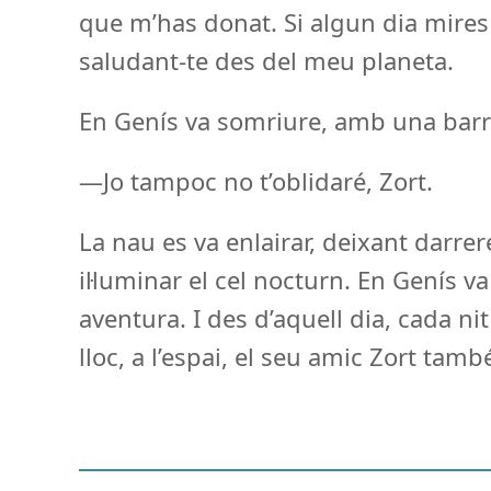
que m’has donat. Si algun dia mires a
saludant-te des del meu planeta.
En Genís va somriure, amb una barrej
—Jo tampoc no t’oblidaré, Zort.
La nau es va enlairar, deixant darrer
il·luminar el cel nocturn. En Genís v
aventura. I des d’aquell dia, cada ni
lloc, a l’espai, el seu amic Zort tamb