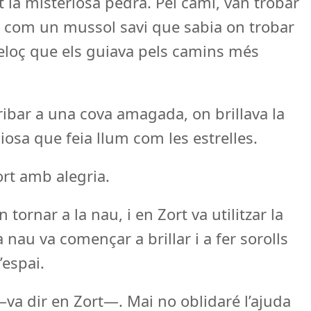
 la misteriosa pedra. Pel camí, van trobar
, com un mussol savi que sabia on trobar
eloç que els guiava pels camins més
ribar a una cova amagada, on brillava la
iosa que feia llum com les estrelles.
rt amb alegria.
ornar a la nau, i en Zort va utilitzar la
 nau va començar a brillar i a fer sorolls
’espai.
va dir en Zort—. Mai no oblidaré l’ajuda