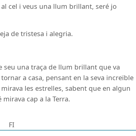
l cel i veus una llum brillant, seré jo
a de tristesa i alegria.
e seu una traça de llum brillant que va
a tornar a casa, pensant en la seva increïble
t mirava les estrelles, sabent que en algun
é mirava cap a la Terra.
FI