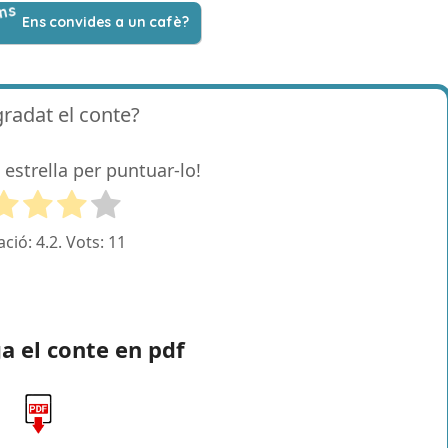
Ens convides a un cafè?
gradat el conte?
 estrella per puntuar-lo!
ació:
4.2
. Vots:
11
a el conte en pdf