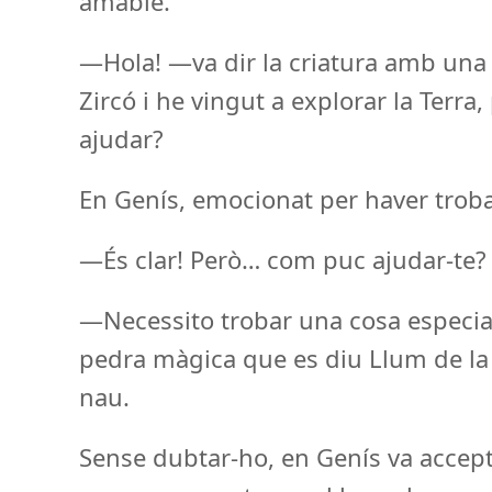
amable.
—Hola! —va dir la criatura amb una 
Zircó i he vingut a explorar la Terra
ajudar?
En Genís, emocionat per haver trobat
—És clar! Però… com puc ajudar-te?
—Necessito trobar una cosa especial
pedra màgica que es diu Llum de la 
nau.
Sense dubtar-ho, en Genís va acceptar