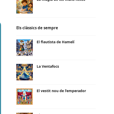
Els clàssics de sempre
El flautista de Hamelí
La Ventafocs
El vestit nou de l’emperador