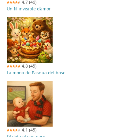
4.7
(46)
Un fil invisible d’amor
4.8
(45)
La mona de Pasqua del bosc
4.1
(45)
L’Arlet i el seu pare