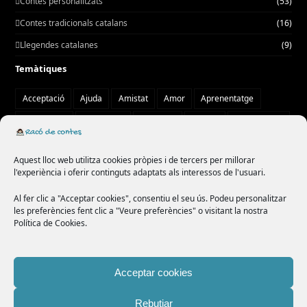
Contes personalitzats
(53)
Contes tradicionals catalans
(16)
Llegendes catalanes
(9)
Temàtiques
Acceptació
Ajuda
Amistat
Amor
Aprenentatge
Autoestima
Autonomia
Aventura
Bondat
Col·laboració
Compartir
comunitat
confiança
cooperació
creativitat
Aquest lloc web utilitza cookies pròpies i de tercers per millorar
curiositat
diversitat
drac
emocions
empatia
l'experiència i oferir continguts adaptats als interessos de l'usuari.
ensenyament
esforç
fades
família
felicitat
Al fer clic a "Acceptar cookies", consentiu el seu ús. Podeu personalitzar
les preferències fent clic a "Veure preferències" o visitant la nostra
generositat
humilitat
imaginació
lleó
llop
misteri
Política de Cookies.
màgia
natura
paciència
por
princesa
rata
respecte
responsabilitat
solidaritat
superació
tradició
Acceptar cookies
treball en equip
valentia
valor
Rebutjar