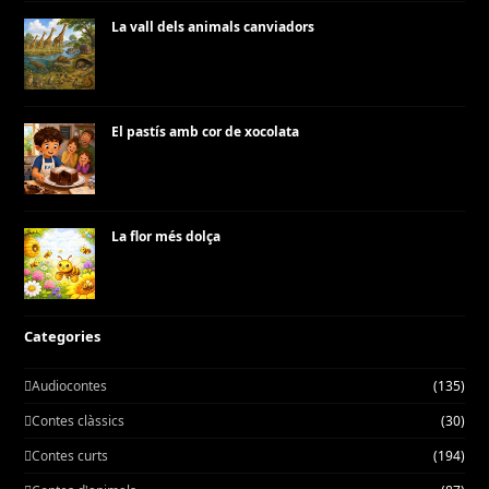
La vall dels animals canviadors
El pastís amb cor de xocolata
La flor més dolça
Categories
Audiocontes
(135)
Contes clàssics
(30)
Contes curts
(194)