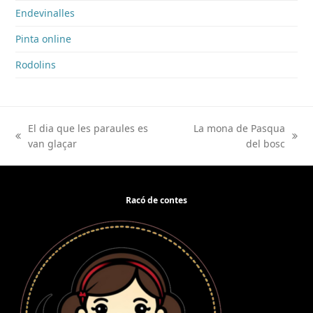
Endevinalles
Pinta online
Rodolins
El dia que les paraules es
La mona de Pasqua
previous
next
van glaçar
del bosc
post:
post:
Racó de contes