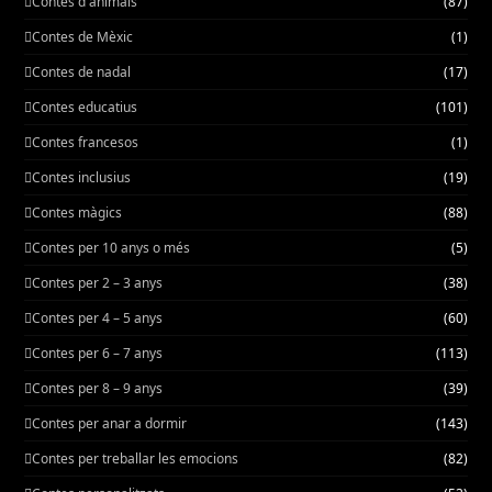
Contes d'animals
(87)
Contes de Mèxic
(1)
Contes de nadal
(17)
Contes educatius
(101)
Contes francesos
(1)
Contes inclusius
(19)
Contes màgics
(88)
Contes per 10 anys o més
(5)
Contes per 2 – 3 anys
(38)
Contes per 4 – 5 anys
(60)
Contes per 6 – 7 anys
(113)
Contes per 8 – 9 anys
(39)
Contes per anar a dormir
(143)
Contes per treballar les emocions
(82)