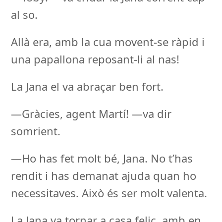
al so.
Allà era, amb la cua movent-se ràpid i
una papallona reposant-li al nas!
La Jana el va abraçar ben fort.
—Gràcies, agent Martí! —va dir
somrient.
—Ho has fet molt bé, Jana. No t’has
rendit i has demanat ajuda quan ho
necessitaves. Això és ser molt valenta.
La Jana va tornar a casa feliç, amb en