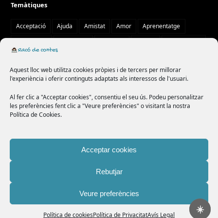
Temàtiques
Acceptació
Ajuda
Amistat
Amor
Aprenentatge
Autoestima
Autonomia
Aventura
Bondat
Col·laboració
Compartir
comunitat
confiança
cooperació
creativitat
Aquest lloc web utilitza cookies pròpies i de tercers per millorar
curiositat
diversitat
drac
emocions
empatia
l'experiència i oferir continguts adaptats als interessos de l'usuari.
ensenyament
esforç
fades
família
felicitat
Al fer clic a "Acceptar cookies", consentiu el seu ús. Podeu personalitzar
les preferències fent clic a "Veure preferències" o visitant la nostra
generositat
humilitat
imaginació
lleó
llop
misteri
Política de Cookies.
màgia
natura
paciència
por
princesa
rata
respecte
responsabilitat
solidaritat
superació
tradició
Acceptar cookies
treball en equip
valentia
valor
Rebutjar
Veure preferències
Copyright
Racó de contes
2026 - Tots els drets reservats -
Política de
☀️
privacitat
-
Avís legal
-
Política de cookies
Política de cookies
Política de Privacitat
Avís Legal