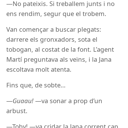
—No pateixis. Si treballem junts i no
ens rendim, segur que el trobem.
Van començar a buscar plegats:
darrere els gronxadors, sota el
tobogan, al costat de la font. L’agent
Martí preguntava als veïns, i la Jana
escoltava molt atenta.
Fins que, de sobte…
—
Guaau!
—va sonar a prop d’un
arbust.
—Toby! —va cridar la Jana corrent cap