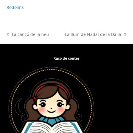
Rodolins
La cançó de la neu
La llum de Nadal de la Dàlia
previous
next
post:
post:
Racó de contes