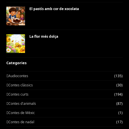
El pastís amb cor de xocolata
La flor més dolça
Categories
Audiocontes
(135)
Contes clàssics
(30)
Contes curts
(194)
Contes d'animals
(87)
Contes de Mèxic
(1)
Contes de nadal
(17)