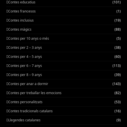
Contes educatius
(101)
Contes francesos
(1)
Contes inclusius
(19)
Contes màgics
(88)
Contes per 10 anys o més
(5)
Contes per 2 – 3 anys
(38)
Contes per 4 – 5 anys
(60)
Contes per 6 – 7 anys
(113)
Contes per 8 – 9 anys
(39)
Contes per anar a dormir
(143)
Contes per treballar les emocions
(82)
Contes personalitzats
(53)
Contes tradicionals catalans
(16)
Llegendes catalanes
(9)