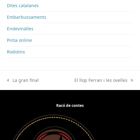
Dites catalanes
Embarbussaments
Endevinalles
Pinta online
Rodolins
La gran final
El llop Ferran i les ovelles
previous
next
post:
post:
Racó de contes