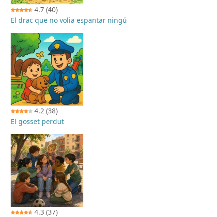
4.7
(40)
El drac que no volia espantar ningú
4.2
(38)
El gosset perdut
4.3
(37)