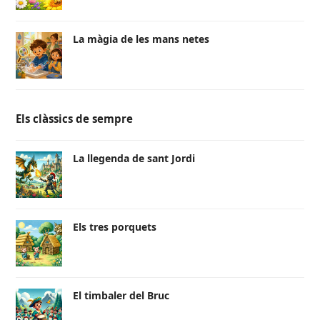
La màgia de les mans netes
Els clàssics de sempre
La llegenda de sant Jordi
Els tres porquets
El timbaler del Bruc