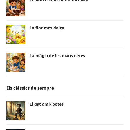
La flor més dolça
La màgia de les mans netes
Els clàssics de sempre
El gat amb botes