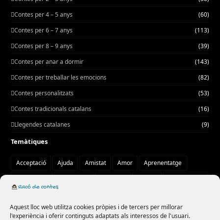
Contes per 4 – 5 anys
(60)
Contes per 6 – 7 anys
(113)
Contes per 8 – 9 anys
(39)
Contes per anar a dormir
(143)
Contes per treballar les emocions
(82)
Contes personalitzats
(53)
Contes tradicionals catalans
(16)
Llegendes catalanes
(9)
Temàtiques
Acceptació
Ajuda
Amistat
Amor
Aprenentatge
Autoestima
Autonomia
Aventura
Bondat
Col·laboració
Compartir
comunitat
confiança
cooperació
creativitat
Aquest lloc web utilitza cookies pròpies i de tercers per millorar
curiositat
diversitat
drac
emocions
empatia
l'experiència i oferir continguts adaptats als interessos de l'usuari.