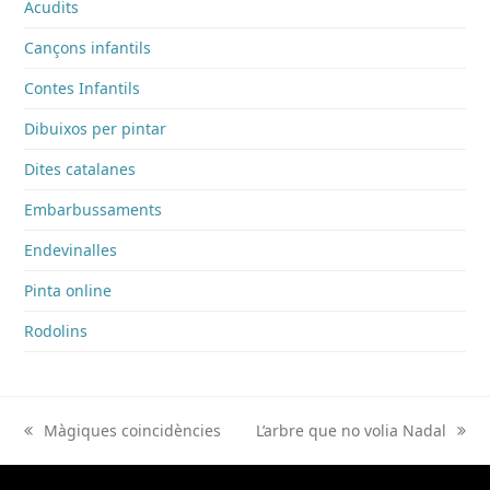
Acudits
Cançons infantils
Contes Infantils
Dibuixos per pintar
Dites catalanes
Embarbussaments
Endevinalles
Pinta online
Rodolins
Màgiques coincidències
L’arbre que no volia Nadal
previous
next
post:
post: