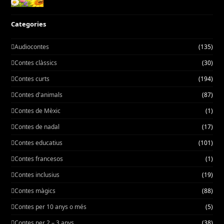
Categories
Audiocontes
(135)
Contes clàssics
(30)
Contes curts
(194)
Contes d'animals
(87)
Contes de Mèxic
(1)
Contes de nadal
(17)
Contes educatius
(101)
Contes francesos
(1)
Contes inclusius
(19)
Contes màgics
(88)
Contes per 10 anys o més
(5)
Contes per 2 – 3 anys
(38)