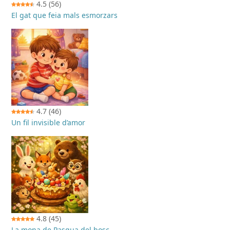
4.5
(56)
El gat que feia mals esmorzars
4.7
(46)
Un fil invisible d’amor
4.8
(45)
La mona de Pasqua del bosc