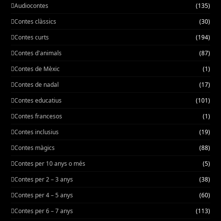
Audiocontes
(135)
Contes clàssics
(30)
Contes curts
(194)
Contes d'animals
(87)
Contes de Mèxic
(1)
Contes de nadal
(17)
Contes educatius
(101)
Contes francesos
(1)
Contes inclusius
(19)
Contes màgics
(88)
Contes per 10 anys o més
(5)
Contes per 2 – 3 anys
(38)
Contes per 4 – 5 anys
(60)
Contes per 6 – 7 anys
(113)