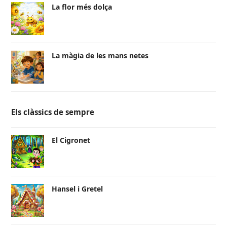
La flor més dolça
La màgia de les mans netes
Els clàssics de sempre
El Cigronet
Hansel i Gretel