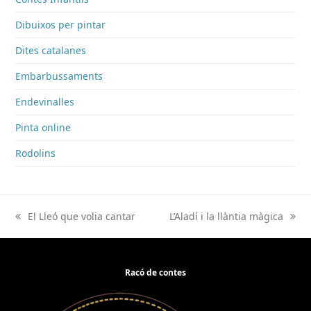
Dibuixos per pintar
Dites catalanes
Embarbussaments
Endevinalles
Pinta online
Rodolins
El Lleó que volia cantar
L’Aladí i la llàntia màgica
previous
next
post:
post:
Racó de contes