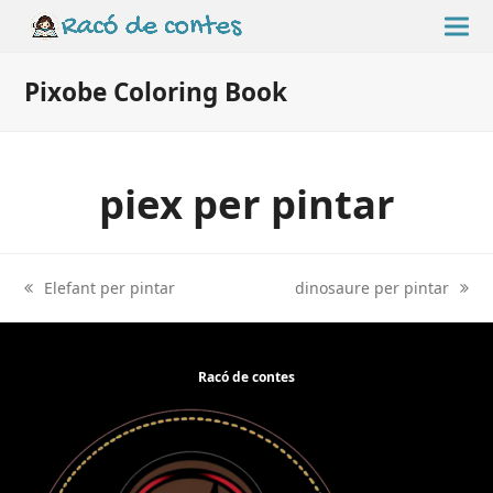
Pixobe Coloring Book
piex per pintar
Elefant per pintar
dinosaure per pintar
previous
next
post:
post:
Racó de contes