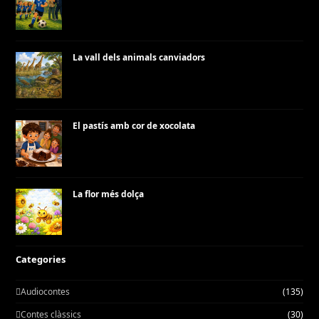
La vall dels animals canviadors
El pastís amb cor de xocolata
La flor més dolça
Categories
Audiocontes
(135)
Contes clàssics
(30)